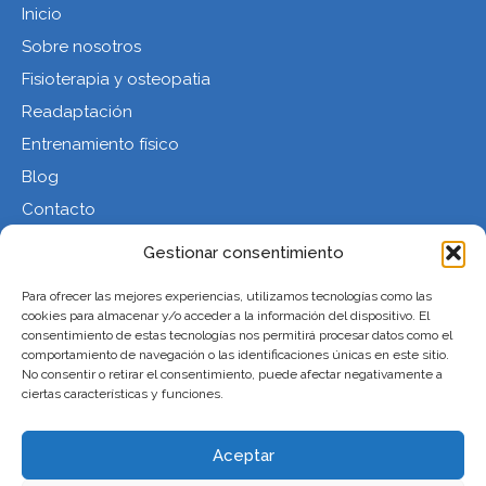
Inicio
Sobre nosotros
Fisioterapia y osteopatia
Readaptación
Entrenamiento físico
Blog
Contacto
Gestionar consentimiento
Contacto
Para ofrecer las mejores experiencias, utilizamos tecnologías como las
T: 722 220 773
cookies para almacenar y/o acceder a la información del dispositivo. El
consentimiento de estas tecnologías nos permitirá procesar datos como el
E: info@kineticclinik.com
comportamiento de navegación o las identificaciones únicas en este sitio.
C/ Alcalde Joan Bertran 30, 2º 2ª
No consentir o retirar el consentimiento, puede afectar negativamente a
43202 Reus (Tarragona)
ciertas características y funciones.
H: De Lunes a Viernes de 9h a 19h
Aceptar